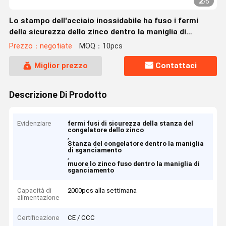
2
/
5
Lo stampo dell'acciaio inossidabile ha fuso i fermi
della sicurezza dello zinco dentro la maniglia di
sganciamento per la stanza del congelatore
Prezzo：negotiate
MOQ：10pcs
Miglior prezzo
Contattaci
Descrizione Di Prodotto
Evidenziare
fermi fusi di sicurezza della stanza del
congelatore dello zinco
,
Stanza del congelatore dentro la maniglia
di sganciamento
,
muore lo zinco fuso dentro la maniglia di
sganciamento
Capacità di
2000pcs alla settimana
alimentazione
Certificazione
CE / CCC