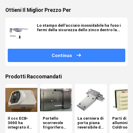
Ottieni Il Miglior Prezzo Per
Lo stampo dell'acciaio inossidabile ha fuso i
fermi della sicurezza dello zinco dentro la
maniglia di sganciamento per la stanza del
congelatore
Continua
Prodotti Raccomandati
Il ccc ECB-
Portello
La cerniera di
Parti di
3000 ha
scorrevole
porta piana
alluminio d
integrato il
frigorifero
reversibile di
Coldroom 
pannello
d'acciaio
acciaio
ventilatore