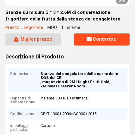
2
/
4
Stanze su misura 3 * 3 * 2.6M di conservazione
frigorifera della frutta della stanza del congelatore
della carne
Prezzo：negotiate
MOQ：1 insieme
Miglior prezzo
Contattaci
Descrizione Di Prodotto
Evidenziare
Stanza del congelatore della carne dello
SGS del CE
,
,
magazzino di 2M Height Fruit Cold
2M Meat Freezer Room
Capacità di
insieme 100 alla settimana
alimentazione
Certificazione
GB/T 19001-2006/ISO9001:2015
Imballaggi
Cartone
particolari