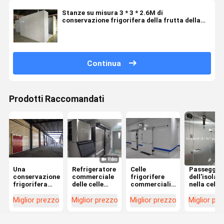
Stanze su misura 3 * 3 * 2.6M di
conservazione frigorifera della frutta della
stanza del congelatore della carne
Continua
Prodotti Raccomandati
Una
Refrigeratore
Celle
Passeggia
conservazione
commerciale
frigorifere
dell'isola
frigorifera
delle celle
commerciali
nella cella
commerciale
frigorifere,
di densità
frigorifera
di 304 celle
acciaio
42KG/M3
acciaio
Miglior prezzo
Miglior prezzo
Miglior prezzo
Miglior pr
frigorifere di
inossidabile o
inossidabi
acciaio
alimento
della stan
inossidabile
congelato
del