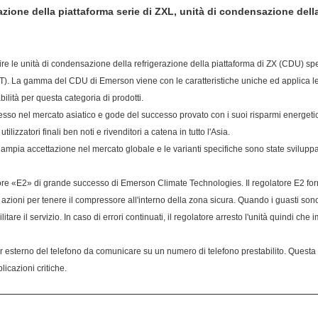
one della piattaforma serie di ZXL, unità di condensazione della 
ire le unità di condensazione della refrigerazione della piattaforma di ZX (CDU) sp
LT). La gamma del CDU di Emerson viene con le caratteristiche uniche ed applica le
bilità per questa categoria di prodotti.
sso nel mercato asiatico e gode del successo provato con i suoi risparmi energetici 
lizzatori finali ben noti e rivenditori a catena in tutto l'Asia.
 ampia accettazione nel mercato globale e le varianti specifiche sono state sviluppat
ore «E2» di grande successo di Emerson Climate Technologies. Il regolatore E2 forn
zioni per tenere il compressore all'interno della zona sicura. Quando i guasti sono in
litare il servizio. In caso di errori continuati, il regolatore arresto l'unità quindi ch
aler esterno del telefono da comunicare su un numero di telefono prestabilito. Quest
licazioni critiche.