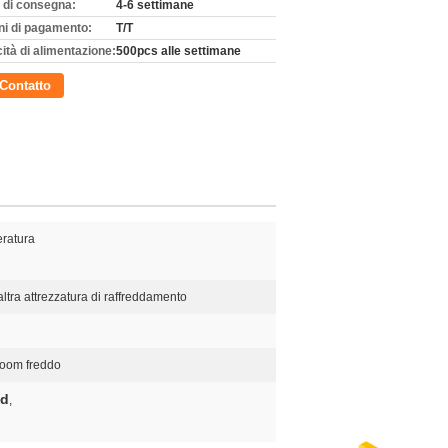
 di consegna:
4-6 settimane
ni di pagamento:
T/T
ità di alimentazione:
500pcs alle settimane
Contatto
ratura
altra attrezzatura di raffreddamento
ooom freddo
nd
,