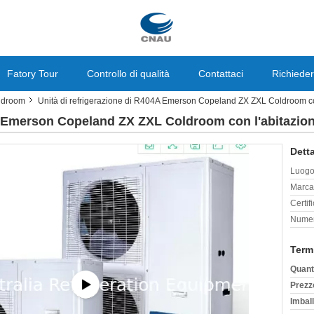
Fatory Tour
Controllo di qualità
Contattaci
Richieder
oldroom
Unità di refrigerazione di R404A Emerson Copeland ZX ZXL Coldroom con
A Emerson Copeland ZX ZXL Coldroom con l'abitazion
Detta
Luogo 
Marca
Certif
Numer
Term
Quant
Prezz
Imball