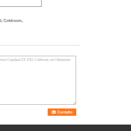
,
XL Coldroom