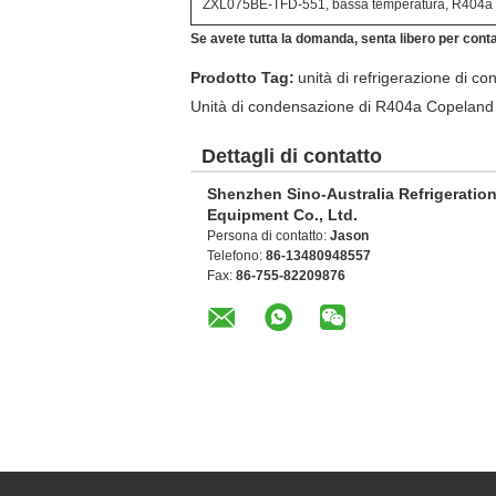
ZXL075BE-TFD-551, bassa temperatura, R404a
Se avete tutta la domanda, senta libero per conta
Prodotto Tag:
unità di refrigerazione di c
Unità di condensazione di R404a Copeland
Dettagli di contatto
Shenzhen Sino-Australia Refrigeratio
Equipment Co., Ltd.
Persona di contatto:
Jason
Telefono:
86-13480948557
Fax:
86-755-82209876