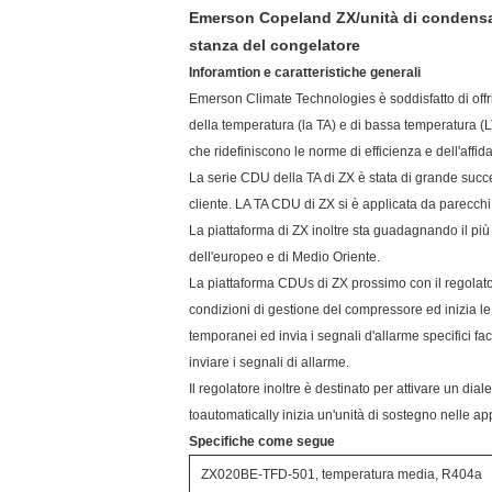
Emerson Copeland ZX/unità di condensazi
stanza del congelatore
Inforamtion e caratteristiche generali
Emerson Climate Technologies è soddisfatto di offr
della temperatura (la TA) e di bassa temperatura (
che ridefiniscono le norme di efficienza e dell'affida
La serie CDU della TA di ZX è stata di grande succe
cliente. LA TA CDU di ZX si è applicata da parecchi uti
La piattaforma di ZX inoltre sta guadagnando il più
dell'europeo e di Medio Oriente.
La piattaforma CDUs di ZX prossimo con il regolat
condizioni di gestione del compressore ed inizia le a
temporanei ed invia i segnali d'allarme specifici faci
inviare i segnali di allarme.
Il regolatore inoltre è destinato per attivare un di
toautomatically inizia un'unità di sostegno nelle app
Specifiche come segue
ZX020BE-TFD-501, temperatura media, R404a