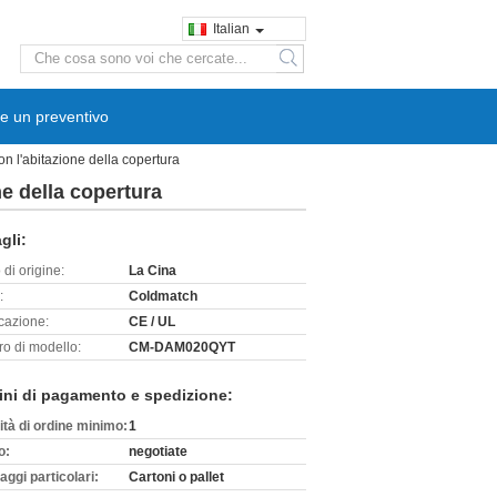
Italian
search
e un preventivo
 l'abitazione della copertura
e della copertura
gli:
di origine:
La Cina
:
Coldmatch
icazione:
CE / UL
o di modello:
CM-DAM020QYT
ini di pagamento e spedizione:
ità di ordine minimo:
1
o:
negotiate
aggi particolari:
Cartoni o pallet