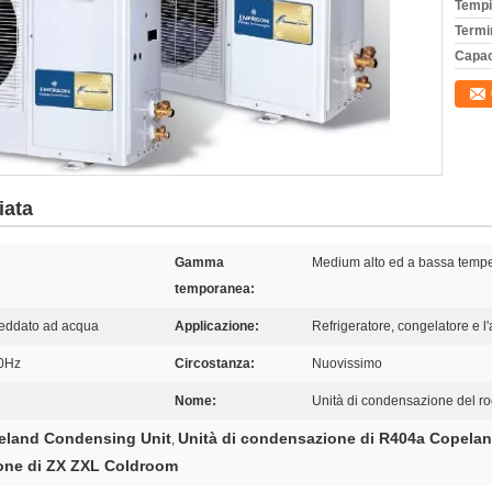
Tempi
Termi
Capac
iata
Gamma
Medium alto ed a bassa tempe
temporanea:
freddato ad acqua
Applicazione:
Refrigeratore, congelatore e l'
0Hz
Circostanza:
Nuovissimo
Nome:
Unità di condensazione del r
land Condensing Unit
Unità di condensazione di R404a Copela
,
one di ZX ZXL Coldroom