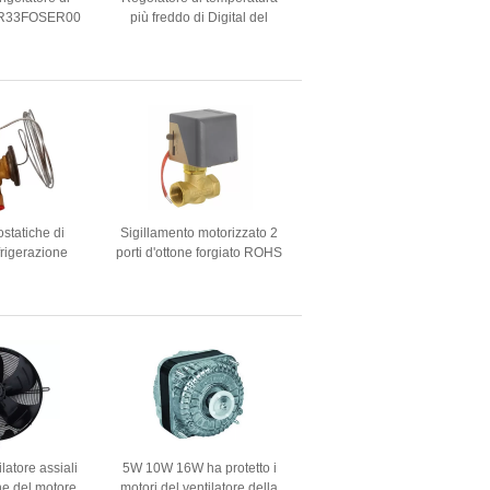
IR33FOSER00
più freddo di Digital del
perature
congelatore di SF 102S
For Chiller
AC12V For 1 compressore di
HP
ostatiche di
Sigillamento motorizzato 2
frigerazione
porti d'ottone forgiato ROHS
la R507 di
della gomma di nitrile della
i TES2 R404a
valvola del CE
on
latore assiali
5W 10W 16W ha protetto i
one del motore
motori del ventilatore della