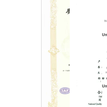
fr
Un
r
c
Un