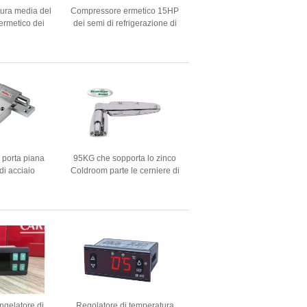
ura media del
Compressore ermetico 15HP
ermetico dei
dei semi di refrigerazione di
 frigorifera di
Frascold per conservazione
efcomp
frigorifera
i porta piana
95KG che sopporta lo zinco
di acciaio
Coldroom parte le cerniere di
s le parti di
porta regolabili con la
la maniglia
primavera
a battenti
ngelatore di
Regolatore di temperatura