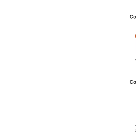
3
Co
e
Co