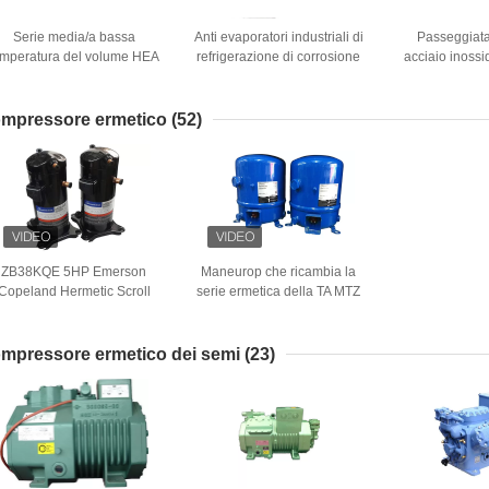
Serie media/a bassa
Anti evaporatori industriali di
Passeggiata
emperatura del volume HEA
refrigerazione di corrosione
acciaio inoss
della metropolitana degli
SS304 per stanza fresca
degli evapo
vaporatori 1.8L della cella
dispositivo di 
frigorifera
di aria di
mpressore ermetico
(52)
evaporatore
ZB38KQE 5HP Emerson
Maneurop che ricambia la
Copeland Hermetic Scroll
serie ermetica della TA MTZ
Compressor 3Ph 50Hz
del compressore
mpressore ermetico dei semi
(23)