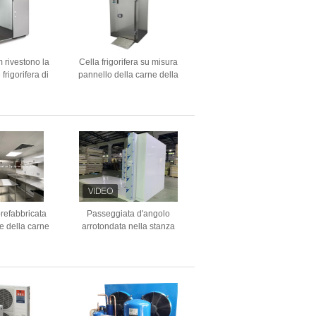
rivestono la
Cella frigorifera su misura
frigorifera di
pannello della carne della
 misura del
cella frigorifera del
della cella
congelatore ad aria
surgelatore di
compressa di ISO9001
bond
100mm 150mm
refabbricata
Passeggiata d'angolo
re della carne
arrotondata nella stanza
sidabile delle
bianca del congelatore della
de/materiale di
cucina di Colorbond del
bond
pannello di Coldroom
150mm