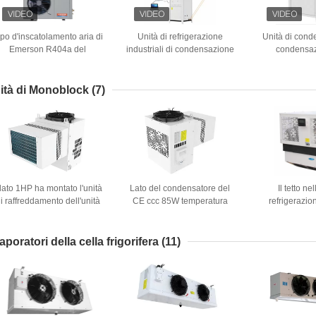
ipo d'inscatolamento aria di
Unità di refrigerazione
Unità di cond
Emerson R404a del
industriali di condensazione
condensaz
condensatore della cella
del condensatore dell'unità
refrigeratore d
rigorifera di 7HP raffreddata
60W di refrigerazione 2HP
dell'unità 850
Coldroom
ità di Monoblock
(7)
l lato 1HP ha montato l'unità
Lato del condensatore del
Il tetto nel
i raffreddamento dell'unità
CE ccc 85W temperatura
refrigerazion
380V 3Ph Monoblock di
media dell'unità di
R404a cade n
Monoblock
Monoblock nell'alta
refrige
aporatori della cella frigorifera
(11)