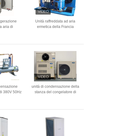
rigerazione
Unità raffreddata ad aria
a aria di
ermetica della Francia
ne media di
Maneurop Refrigertion, unità
unità 15HP di
di condensazione raffreddata
ra R407c
ad aria su misura usata per
stoccaggio di Coldroom
densazione
unità di condensazione della
 di 380V 50Hz
stanza del congelatore di
d ermetici
220V 50Hz