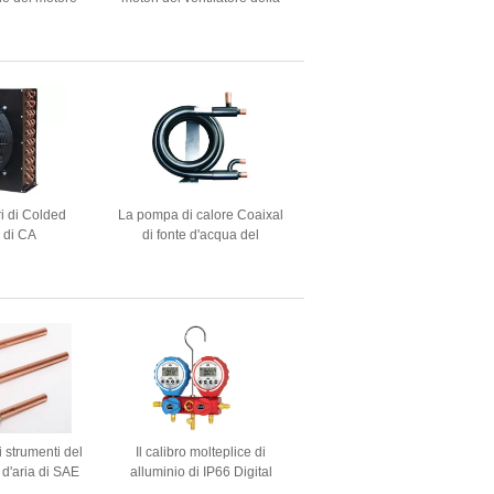
re YWF4E-300
refrigerazione di Weiguang
l'evaporatore
YZF dei motori di Palo
ng 300mm
i di Colded
La pompa di calore Coaixal
a di CA
di fonte d'acqua del
refrigerante di R407c R410a
arrotola il condensatore
raffreddato ad acqua dello
scambiatore di calore
i strumenti del
Il calibro molteplice di
 d'aria di SAE
alluminio di IP66 Digital
Way Charging
R134A R410A ha messo il