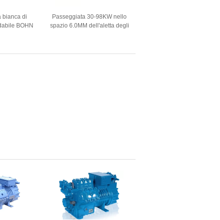
 bianca di
Passeggiata 30-98KW nello
idabile BOHN
spazio 6.0MM dell'aletta degli
ratori del
evaporatori della cella
raffreddamento
frigorifera del congelatore
 R404a in
 più fresco