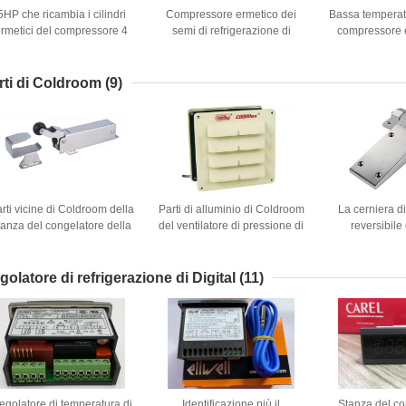
5HP che ricambia i cilindri
Compressore ermetico dei
Bassa temperat
rmetici del compressore 4
semi di refrigerazione di
compressore 
dei semi di
marca di 10HP R404a per
semi della cella
cella frigorifera
SP4HF R
rti di Coldroom
(9)
rti vicine di Coldroom della
Parti di alluminio di Coldroom
La cerniera d
tanza del congelatore della
del ventilatore di pressione di
reversibile 
porta idraulica del CE ccc
CA 220V 110V
inossidabile s
Coldroom del
della porta 
golatore di refrigerazione di Digital
(11)
egolatore di temperatura di
Identificazione più il
Stanza del co