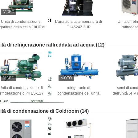
Unità di condensazione
L'aria ad alta temperatura di
Unità di ref
igorifera della cella 10HP di
FH4524Z 2HP
raffreddat
R404a 4VES-10Y
FranceTecumseh ha
condensazio
raffreddato l'unità di
pugilato dell'
refrigerazione 220V 50Hz
temperatu
ità di refrigerazione raffreddata ad acqua
(12)
Unità di condensazione di
refrigerante di
semi di con
efrigerazione di 4TES-12Y
condensazione dell'unità
dell'unità 5HP
12HP dell'unità del
R404a di 1Ph 50Hz 60Hz
DWM Copelan
ompressore raffreddato ad
Francia Maneurop
acqua di
ità di condensazione di Coldroom
(14)