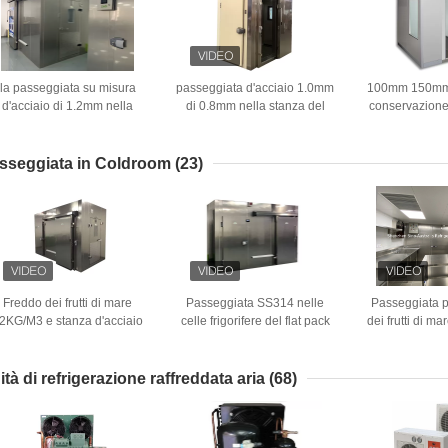
la passeggiata su misura
passeggiata d'acciaio 1.0mm
100mm 150mm 
d'acciaio di 1.2mm nella
di 0.8mm nella stanza del
conservazione 
anza 15KW del congelatore
congelatore ad aria
pannelli su
ha prefabbricato la
compressa delle celle
congelatore 
conservazione frigorifera
frigorifere 42KG/M3
frigorifera del 
sseggiata in Coldroom
(23)
Color
Freddo dei frutti di mare
Passeggiata SS314 nelle
Passeggiata p
2KG/M3 e stanza d'acciaio
celle frigorifere del flat pack
dei frutti di ma
1.5mm di conservazione
di larghezza della stanza
in acciaio inos
frigorifera della frutta delle
fresca 1160mm
stanze più fred
stanze 1.0mm del
Color
ità di refrigerazione raffreddata aria
(68)
congelatore