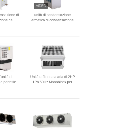
ensazione di
unità di condensazione
ione del
ermetica di condensazione
el compressore
del rotolo 5HP dell'unità di
W dell'UL 8HP
220V 50Hz Coldroom
 del CE
l'unità di
Unità raffreddata aria di 2HP
e portatile
1Ph 50Hz Monoblock per
ell'unità di
conservazione frigorifera di
razione
Samll