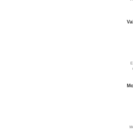
Va
E
Mo
Mo