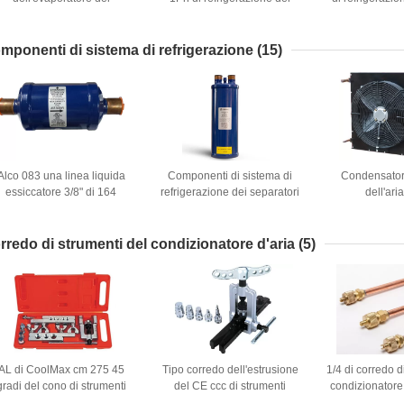
congelatore dei motori del
congelatore del CE ccc
del ventilato
ventilatore 350mm 220V
250mm 300mm
YWF4D-300 del
80V di YWF4E-350 YWF4D-
di Weigua
mponenti di sistema di refrigerazione
(15)
350
Alco 083 una linea liquida
Componenti di sistema di
Condensator
essiccatore 3/8" di 164
refrigerazione dei separatori
dell'ari
liminatori del filtrante ODF
di olio del refrigerante di
5/8" ODF
GRACCHIO HCFC
rredo di strumenti del condizionatore d'aria
(5)
AL di CoolMax cm 275 45
Tipo corredo dell'estrusione
1/4 di corredo d
gradi del cono di strumenti
del CE ccc di strumenti
condizionatore
dell'insieme del
foggiante scintillante del
1/2 SAE One 