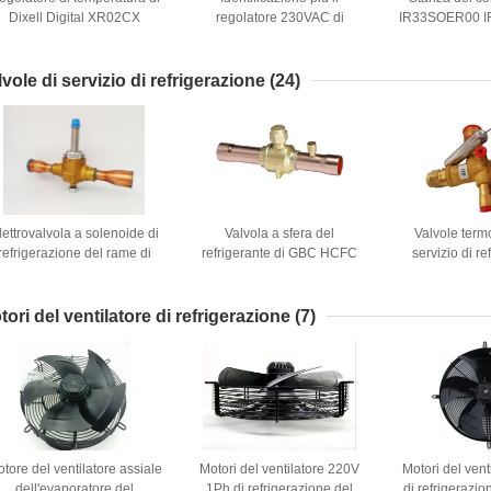
Dixell Digital XR02CX
regolatore 230VAC di
IR33SOER00 
refrigerazione di 971 974
Carel Tem
Eliwell Digital
Controllers 
lvole di servizio di refrigerazione
(24)
lettrovalvola a solenoide di
Valvola a sfera del
Valvole term
refrigerazione del rame di
refrigerante di GBC HCFC
servizio di re
Emerson 200RB 2T2T per
della valvo
l'unità di condensazione
espansione d
Fre
tori del ventilatore di refrigerazione
(7)
tore del ventilatore assiale
Motori del ventilatore 220V
Motori del venti
dell'evaporatore del
1Ph di refrigerazione del
di refrigerazi