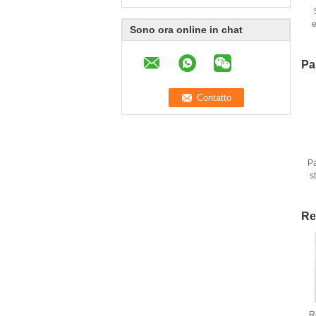
e
Sono ora online in chat
Pa
Pa
s
Re
R