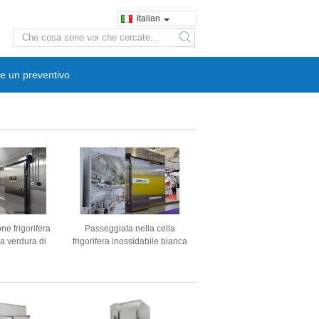
Italian
search
e un preventivo
ne frigorifera
Passeggiata nella cella
la verdura di
frigorifera inossidabile bianca
sso le celle
del lamiera galvanizzato di
commerciali
Colorbond della stanza
ella carne
fresca per stoccaggio del
2.6M
pesce