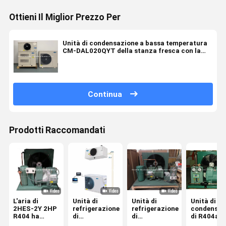
Ottieni Il Miglior Prezzo Per
Unità di condensazione a bassa temperatura
CM-DAL020QYT della stanza fresca con la
copertura dipinta
Continua
Prodotti Raccomandati
L'aria di
Unità di
Unità di
Unità di
2HES-2Y 2HP
refrigerazione
refrigerazione
condensaz
R404 ha
di
di
di R404a
raffreddato
condensazione
condensazione
2DES-2Y