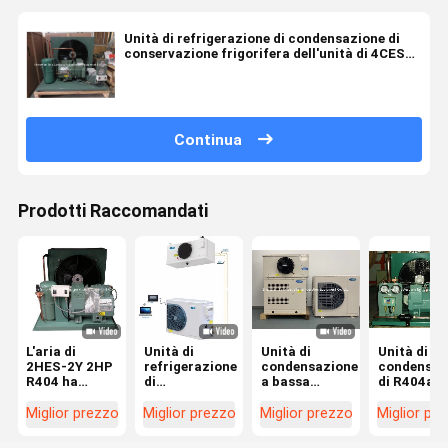
Unità di refrigerazione di condensazione di
conservazione frigorifera dell'unità di 4CES
6Y 404a
Continua
Prodotti Raccomandati
L'aria di
Unità di
Unità di
Unità di
2HES-2Y 2HP
refrigerazione
condensazione
condensaz
R404 ha
di
a bassa
di R404a
raffreddato
condensazione
temperatura
2DES-2Y
le unità di
temporanea
CM-
Coldroom 
Miglior prezzo
Miglior prezzo
Miglior prezzo
Miglior pr
refrigerazione
media di
DAL020QYT
il sistema 
di
Coldroom
della stanza
refrigeraz