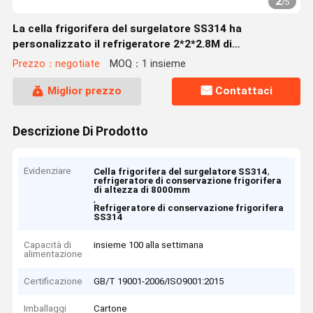
2
/
5
La cella frigorifera del surgelatore SS314 ha
personalizzato il refrigeratore 2*2*2.8M di
conservazione frigorifera
Prezzo：negotiate
MOQ：1 insieme
Miglior prezzo
Contattaci
Descrizione Di Prodotto
Evidenziare
,
Cella frigorifera del surgelatore SS314
refrigeratore di conservazione frigorifera
di altezza di 8000mm
,
Refrigeratore di conservazione frigorifera
SS314
Capacità di
insieme 100 alla settimana
alimentazione
Certificazione
GB/T 19001-2006/ISO9001:2015
Imballaggi
Cartone