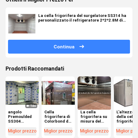
La cella frigorifera del surgelatore SS314 ha
personalizzato il refrigeratore 2*2*2.8M di
conservazione frigorifera
Continua
Prodotti Raccomandati
angolo
Cella
La cella
L'altezza
Premoulded
frigorifera di
frigorifera su
della cella
SS304
Colorbond del
misura del
frigorifera
frigorifero
surgelatore
surgelatore
1160mm de
della cella del
bianco di
della mensa
surgelator
Miglior prezzo
Miglior prezzo
Miglior prezzo
Miglior pr
surgelatore
acciaio
degli ss 304
SS304 ha