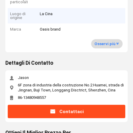
particolari
Luogo di
La Cina
origine
Marca
Oasis brand
Osservi più
Dettagli Di Contatto
Jason
6F zona di industria della costruzione No.2 Huamei, strada di
Jingnan, Buji Town, Longgang Disctrict, Shenzhen, Cina
86-13480948557
Contattaci
Ottieni Il Miglior Prezzo Per